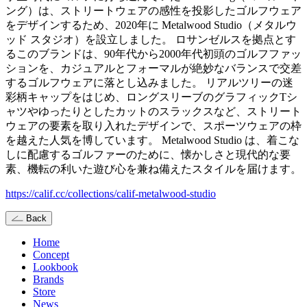
ング）は、ストリートウェアの感性を投影したゴルフウェア
をデザインするため、2020年に Metalwood Studio（メタルウ
ッド スタジオ）を設立しました。 ロサンゼルスを拠点とす
るこのブランドは、90年代から2000年代初頭のゴルフファッ
ションを、カジュアルとフォーマルが絶妙なバランスで交差
するゴルフウェアに落とし込みました。 リアルツリーの迷
彩柄キャップをはじめ、ロングスリーブのグラフィックTシ
ャツやゆったりとしたカットのスラックスなど、ストリート
ウェアの要素を取り入れたデザインで、スポーツウェアの枠
を越えた人気を博しています。 Metalwood Studio は、着こな
しに配慮するゴルファーのために、懐かしさと現代的な要
素、機転の利いた遊び心を兼ね備えたスタイルを届けます。
https://calif.cc/collections/calif-metalwood-studio
Back
Home
Concept
Lookbook
Brands
Store
News