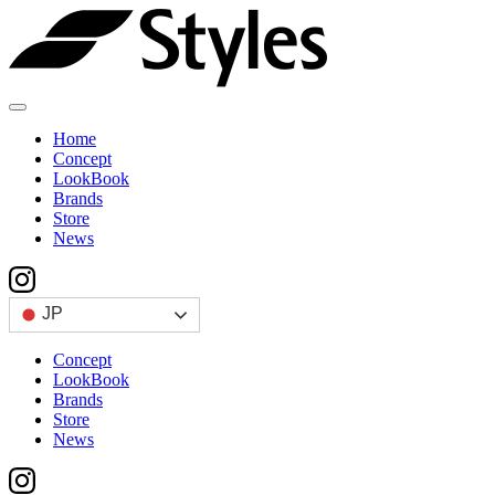
Skip
to
content
Home
Concept
LookBook
Brands
Store
News
JP
Concept
LookBook
Brands
Store
News