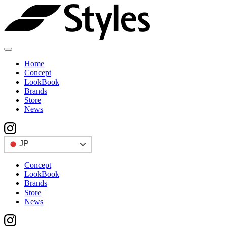
Skip
to
content
Home
Concept
LookBook
Brands
Store
News
JP
Concept
LookBook
Brands
Store
News