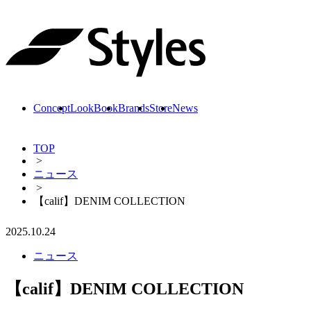
Skip
to
content
Concept
LookBook
Brands
Store
News
TOP
>
ニュース
>
【calif】DENIM COLLECTION
2025.10.24
ニュース
【calif】DENIM COLLECTION