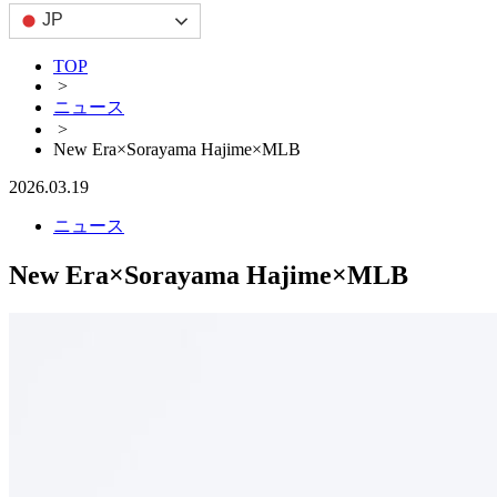
JP
TOP
>
ニュース
>
New Era×Sorayama Hajime×MLB
2026.03.19
ニュース
New Era×Sorayama Hajime×MLB