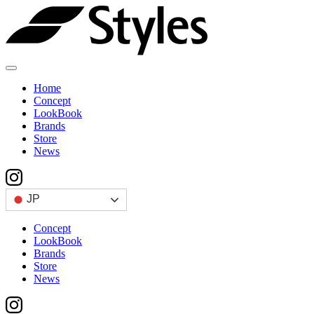
Skip
to
content
Home
Concept
LookBook
Brands
Store
News
JP
Concept
LookBook
Brands
Store
News