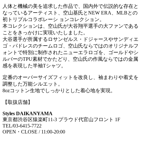
人体と機械の美を追求した作品で、国内外で伝説的な存在と
なっているアーティスト、空山基氏とNEW ERA、MLBとの
初トリプルコラボレーシ ョンコレクション。
本コレクションは、空山氏が大谷翔平選手の大ファンである
ことをきっかけに実現いたしました。
大谷選手が所属するロサンゼルス・ドジャースやサンディエ
ゴ・パドレスのチームロゴ、空山氏ならではのオリジナルフ
ォントで特別に制作されたニューエラロゴを、ゴールドやシ
ルバーのTPU素材でかたどり、空山氏の作風ならではの金属
感を表現した半袖Tシャツ。
定番のオーバーサイズフィットを改良し、袖まわりや着丈を
調整した万能シルエット。
8ozコットン生地でしっかりとした着心地を実現。
【取扱店舗】
Styles DAIKANYAMA
東京都渋谷区猿楽町11-3 プラウド代官山フロント 1F
TEL/03-6415-7722
OPEN・CLOSE / 11:00-20:00