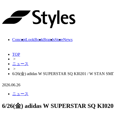
Skip
to
content
Concept
LookBook
Brands
Store
News
TOP
>
ニュース
>
6/26(金) adidas W SUPERSTAR SQ KI0201 / W STAN SM
2026.06.26
ニュース
6/26(金) adidas W SUPERSTAR SQ KI02