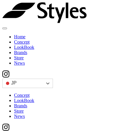
Skip
to
content
Home
Concept
LookBook
Brands
Store
News
JP
Concept
LookBook
Brands
Store
News